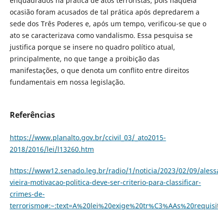
enquadrados na prática de atos terroristas, pois naquela
ocasião foram acusados de tal prática após depredarem a
sede dos Três Poderes e, após um tempo, verificou-se que o
ato se caracterizava como vandalismo. Essa pesquisa se
justifica porque se insere no quadro político atual,
principalmente, no que tange a proibição das
manifestações, o que denota um conflito entre direitos
fundamentais em nossa legislação.
Referências
https://www.planalto.gov.br/ccivil_03/_ato2015-
2018/2016/lei/l13260.htm
https://www12.senado.leg.br/radio/1/noticia/2023/02/09/aless
vieira-motivacao-politica-deve-ser-criterio-para-classificar-
crimes-de-
terrorismo#:~:text=A%20lei%20exige%20tr%C3%AAs%20requisi