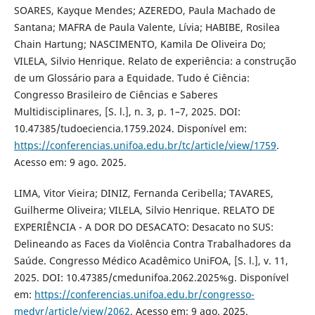
SOARES, Kayque Mendes; AZEREDO, Paula Machado de
Santana; MAFRA de Paula Valente, Lívia; HABIBE, Rosilea
Chain Hartung; NASCIMENTO, Kamila De Oliveira Do;
VILELA, Silvio Henrique. Relato de experiência: a construção
de um Glossário para a Equidade. Tudo é Ciência:
Congresso Brasileiro de Ciências e Saberes
Multidisciplinares, [S. l.], n. 3, p. 1–7, 2025. DOI:
10.47385/tudoeciencia.1759.2024. Disponível em:
https://conferencias.unifoa.edu.br/tc/article/view/1759
.
Acesso em: 9 ago. 2025.
LIMA, Vitor Vieira; DINIZ, Fernanda Ceribella; TAVARES,
Guilherme Oliveira; VILELA, Silvio Henrique. RELATO DE
EXPERIÊNCIA - A DOR DO DESACATO: Desacato no SUS:
Delineando as Faces da Violência Contra Trabalhadores da
Saúde. Congresso Médico Acadêmico UniFOA, [S. l.], v. 11,
2025. DOI: 10.47385/cmedunifoa.2062.2025%g. Disponível
em:
https://conferencias.unifoa.edu.br/congresso-
medvr/article/view/2062
. Acesso em: 9 ago. 2025.