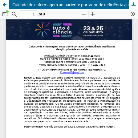
Cuidado de enfermagem ao paciente portador de deficiência auditiva na atenção primária em saúde