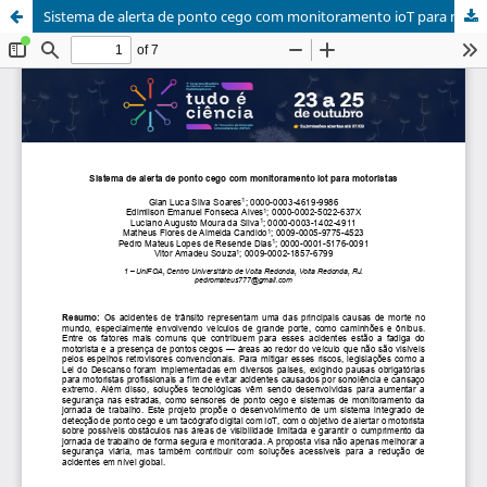
Sistema de alerta de ponto cego com monitoramento ioT para motoristas