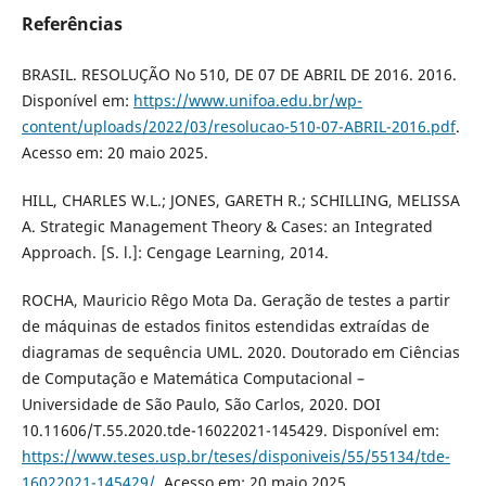
Referências
BRASIL. RESOLUÇÃO No 510, DE 07 DE ABRIL DE 2016. 2016.
Disponível em:
https://www.unifoa.edu.br/wp-
content/uploads/2022/03/resolucao-510-07-ABRIL-2016.pdf
.
Acesso em: 20 maio 2025.
HILL, CHARLES W.L.; JONES, GARETH R.; SCHILLING, MELISSA
A. Strategic Management Theory & Cases: an Integrated
Approach. [S. l.]: Cengage Learning, 2014.
ROCHA, Mauricio Rêgo Mota Da. Geração de testes a partir
de máquinas de estados finitos estendidas extraídas de
diagramas de sequência UML. 2020. Doutorado em Ciências
de Computação e Matemática Computacional –
Universidade de São Paulo, São Carlos, 2020. DOI
10.11606/T.55.2020.tde-16022021-145429. Disponível em:
https://www.teses.usp.br/teses/disponiveis/55/55134/tde-
16022021-145429/
. Acesso em: 20 maio 2025.