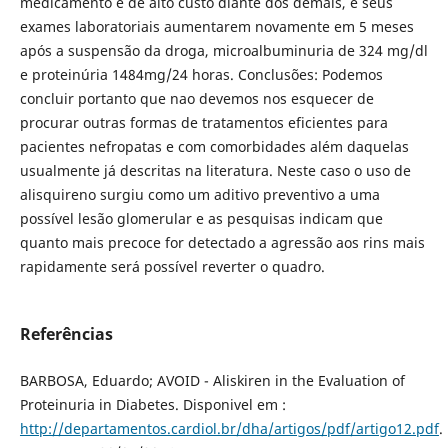
medicamento é de alto custo diante dos demais, e seus
exames laboratoriais aumentarem novamente em 5 meses
após a suspensão da droga, microalbuminuria de 324 mg/dl
e proteinúria 1484mg/24 horas. Conclusões: Podemos
concluir portanto que nao devemos nos esquecer de
procurar outras formas de tratamentos eficientes para
pacientes nefropatas e com comorbidades além daquelas
usualmente já descritas na literatura. Neste caso o uso de
alisquireno surgiu como um aditivo preventivo a uma
possível lesão glomerular e as pesquisas indicam que
quanto mais precoce for detectado a agressão aos rins mais
rapidamente será possível reverter o quadro.
Referências
BARBOSA, Eduardo; AVOID - Aliskiren in the Evaluation of
Proteinuria in Diabetes. Disponivel em :
http://departamentos.cardiol.br/dha/artigos/pdf/artigo12.pdf
.