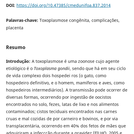
DOI:
https://doi.org/10.47385/cmedunifoa.837.2014
Palavras-chave:
Toxoplasmose congênita, complicações,
placenta
Resumo
Introdução:
A toxoplasmose é uma zoonose cujo agente
etiológico é o
Toxoplasma gondii
, sendo que há em seu ciclo
de vida complexo dois hospedei ros (o gato, como
hospedeiro definitivo, e o homem, mamíferos e aves, como
hospedeiros intermediários). A transmissão pode ocorrer de
diversas formas, ocorrendo por ingestão de oocistos
encontrados no solo, fezes, latas de lixo e nos alimentos
contaminados; cistos teciduais encontrados nas carnes
cruas e mal cozidas de por carneiro e bovinos, e por via
transplacentária, ocorrendo em 40% dos fetos de mães que
adquiriram a infeccção durante a gravidez (FILHO, 2005 e