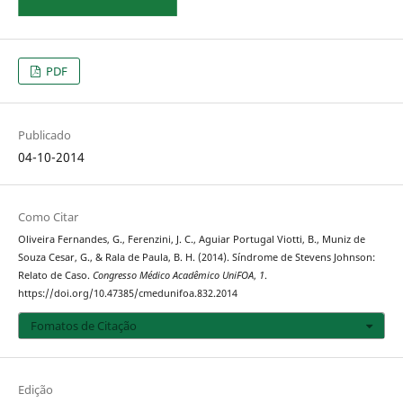
PDF
Publicado
04-10-2014
Como Citar
Oliveira Fernandes, G., Ferenzini, J. C., Aguiar Portugal Viotti, B., Muniz de
Souza Cesar, G., & Rala de Paula, B. H. (2014). Síndrome de Stevens Johnson:
Relato de Caso.
Congresso Médico Acadêmico UniFOA
,
1
.
https://doi.org/10.47385/cmedunifoa.832.2014
Fomatos de Citação
Edição