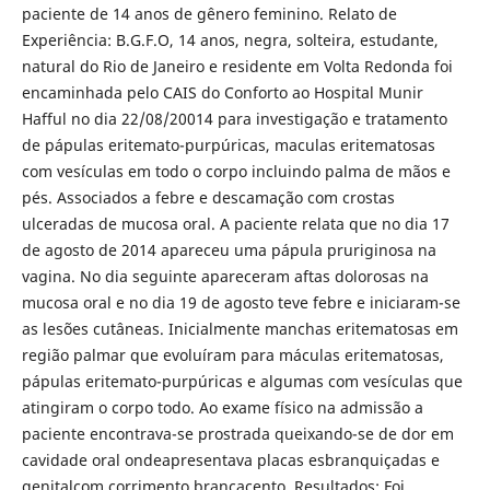
paciente de 14 anos de gênero feminino. Relato de
Experiência: B.G.F.O, 14 anos, negra, solteira, estudante,
natural do Rio de Janeiro e residente em Volta Redonda foi
encaminhada pelo CAIS do Conforto ao Hospital Munir
Hafful no dia 22/08/20014 para investigação e tratamento
de pápulas eritemato-purpúricas, maculas eritematosas
com vesículas em todo o corpo incluindo palma de mãos e
pés. Associados a febre e descamação com crostas
ulceradas de mucosa oral. A paciente relata que no dia 17
de agosto de 2014 apareceu uma pápula pruriginosa na
vagina. No dia seguinte apareceram aftas dolorosas na
mucosa oral e no dia 19 de agosto teve febre e iniciaram-se
as lesões cutâneas. Inicialmente manchas eritematosas em
região palmar que evoluíram para máculas eritematosas,
pápulas eritemato-purpúricas e algumas com vesículas que
atingiram o corpo todo. Ao exame físico na admissão a
paciente encontrava-se prostrada queixando-se de dor em
cavidade oral ondeapresentava placas esbranquiçadas e
genitalcom corrimento brancacento. Resultados: Foi