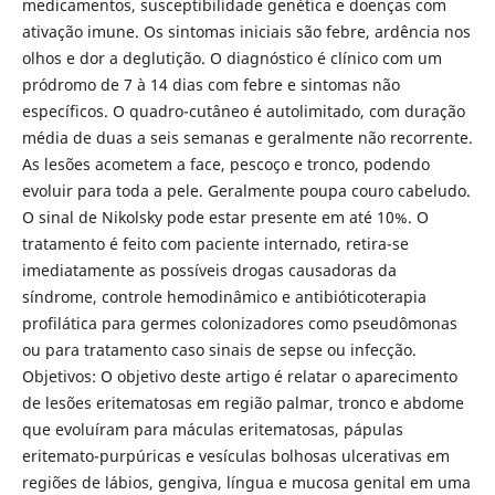
medicamentos, susceptibilidade genética e doenças com
ativação imune. Os sintomas iniciais são febre, ardência nos
olhos e dor a deglutição. O diagnóstico é clínico com um
pródromo de 7 à 14 dias com febre e sintomas não
específicos. O quadro-cutâneo é autolimitado, com duração
média de duas a seis semanas e geralmente não recorrente.
As lesões acometem a face, pescoço e tronco, podendo
evoluir para toda a pele. Geralmente poupa couro cabeludo.
O sinal de Nikolsky pode estar presente em até 10%. O
tratamento é feito com paciente internado, retira-se
imediatamente as possíveis drogas causadoras da
síndrome, controle hemodinâmico e antibióticoterapia
profilática para germes colonizadores como pseudômonas
ou para tratamento caso sinais de sepse ou infecção.
Objetivos: O objetivo deste artigo é relatar o aparecimento
de lesões eritematosas em região palmar, tronco e abdome
que evoluíram para máculas eritematosas, pápulas
eritemato-purpúricas e vesículas bolhosas ulcerativas em
regiões de lábios, gengiva, língua e mucosa genital em uma