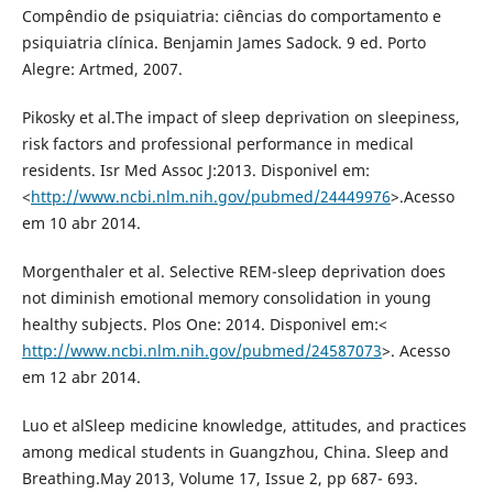
Compêndio de psiquiatria: ciências do comportamento e
psiquiatria clínica. Benjamin James Sadock. 9 ed. Porto
Alegre: Artmed, 2007.
Pikosky et al.The impact of sleep deprivation on sleepiness,
risk factors and professional performance in medical
residents. Isr Med Assoc J:2013. Disponivel em:
<
http://www.ncbi.nlm.nih.gov/pubmed/24449976
>.Acesso
em 10 abr 2014.
Morgenthaler et al. Selective REM-sleep deprivation does
not diminish emotional memory consolidation in young
healthy subjects. Plos One: 2014. Disponivel em:<
http://www.ncbi.nlm.nih.gov/pubmed/24587073
>. Acesso
em 12 abr 2014.
Luo et alSleep medicine knowledge, attitudes, and practices
among medical students in Guangzhou, China. Sleep and
Breathing.May 2013, Volume 17, Issue 2, pp 687- 693.