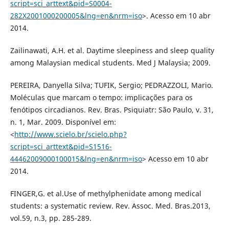
script=sci_arttext&pid=S0004-
282X2001000200005&lng=en&nrm=iso
>. Acesso em 10 abr
2014.
Zailinawati, A.H. et al. Daytime sleepiness and sleep quality
among Malaysian medical students. Med J Malaysia; 2009.
PEREIRA, Danyella Silva; TUFIK, Sergio; PEDRAZZOLI, Mario.
Moléculas que marcam o tempo: implicações para os
fenótipos circadianos. Rev. Bras. Psiquiatr: São Paulo, v. 31,
n. 1, Mar. 2009. Disponível em:
<
http://www.scielo.br/scielo.php?
script=sci_arttext&pid=S1516-
44462009000100015&lng=en&nrm=iso
> Acesso em 10 abr
2014.
FINGER,G. et al.Use of methylphenidate among medical
students: a systematic review. Rev. Assoc. Med. Bras.2013,
vol.59, n.3, pp. 285-289.