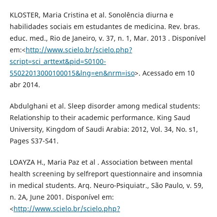
KLOSTER, Maria Cristina et al. Sonolência diurna e
habilidades sociais em estudantes de medicina. Rev. bras.
educ. med., Rio de Janeiro, v. 37, n. 1, Mar. 2013 . Disponível
em:<
http://www.scielo.br/scielo.php?
script=sci_arttext&pid=S0100-
55022013000100015&lng=en&nrm=iso
>. Acessado em 10
abr 2014.
Abdulghani et al. Sleep disorder among medical students:
Relationship to their academic performance. King Saud
University, Kingdom of Saudi Arabia: 2012, Vol. 34, No. s1,
Pages S37-S41.
LOAYZA H., Maria Paz et al . Association between mental
health screening by selfreport questionnaire and insomnia
in medical students. Arq. Neuro-Psiquiatr., São Paulo, v. 59,
n. 2A, June 2001. Disponível em:
<
http://www.scielo.br/scielo.php?