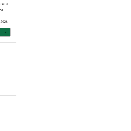
e seus
co
.2026
o