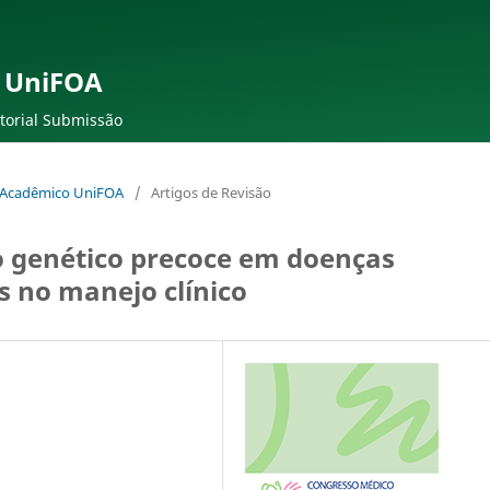
 UniFOA
torial Submissão
o Acadêmico UniFOA
/
Artigos de Revisão
o genético precoce em doenças
s no manejo clínico