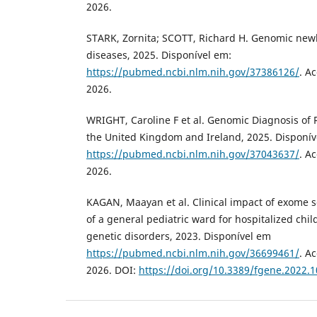
2026.
STARK, Zornita; SCOTT, Richard H. Genomic new
diseases, 2025. Disponível em:
https://pubmed.ncbi.nlm.nih.gov/37386126/
. A
2026.
WRIGHT, Caroline F et al. Genomic Diagnosis of R
the United Kingdom and Ireland, 2025. Disponív
https://pubmed.ncbi.nlm.nih.gov/37043637/
. A
2026.
KAGAN, Maayan et al. Clinical impact of exome s
of a general pediatric ward for hospitalized chi
genetic disorders, 2023. Disponível em
https://pubmed.ncbi.nlm.nih.gov/36699461/
. A
2026. DOI:
https://doi.org/10.3389/fgene.2022.