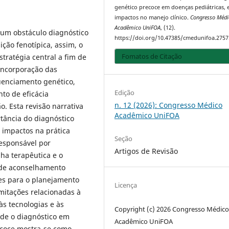
genético precoce em doenças pediátricas, 
impactos no manejo clínico.
Congresso Médi
Acadêmico UniFOA
, (12).
 um obstáculo diagnóstico
https://doi.org/10.47385/cmedunifoa.2757
ição fenotípica, assim, o
Fomatos de Citação
tratégia central a fim de
 incorporação das
uenciamento genético,
Edição
o de eficácia
n. 12 (2026): Congresso Médico
. Esta revisão narrativa
Acadêmico UniFOA
rtância do diagnóstico
 impactos na prática
Seção
responsável por
Artigos de Revisão
lha terapêutica e o
s de aconselhamento
es para o planejamento
Licença
imitações relacionadas à
às tecnologias e às
Copyright (c) 2026 Congresso Médic
de o diagnóstico em
Acadêmico UniFOA
ecoce mostra-se como