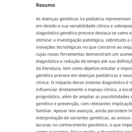
Resumo
As doenças genéticas na pediatria representam
em devido a sua variabilidade clínica e sobrepos
diagnóstico genético precoce destaca-se como es
otimizar a investigação patológica, sobretudo a
inovações tecnológicas no que concerne ao seq
cujas novas ferramentas demonstram um aument
diagnóstica e redução de tempo até sua definição
da literatura, tem como objetivo estudar a impo
genético precoce em doenças pediátricas e seus
clínica. O impacto desse sistema diagnóstico é 
influenciar diretamente o manejo clínico, a esco
prognóstico, além de ampliar as possibilidade
genético e prevenção, com relevantes implicaçõ
familiar. Apesar dos avanços, ainda persistem l
interpretação de variantes genéticas, ao acesso 
lacunas no conhecimento genômico, o que impe
certos pacientes. Desse modo, o diagnóstico pr