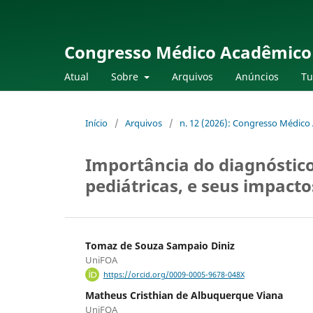
Congresso Médico Acadêmico
Atual
Sobre
Arquivos
Anúncios
Tu
Início
/
Arquivos
/
n. 12 (2026): Congresso Médic
Importância do diagnóstic
pediátricas, e seus impacto
Tomaz de Souza Sampaio Diniz
UniFOA
https://orcid.org/0009-0005-9678-048X
Matheus Cristhian de Albuquerque Viana
UniFOA