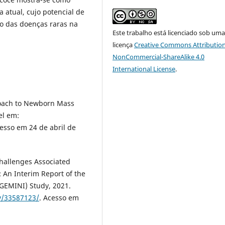
a atual, cujo potencial de
to das doenças raras na
Este trabalho está licenciado sob um
licença
Creative Commons Attribution
NonCommercial-ShareAlike 4.0
International License
.
roach to Newborn Mass
el em:
cesso em 24 de abril de
Challenges Associated
: An Interim Report of the
(GEMINI) Study, 2021.
v/33587123/
. Acesso em