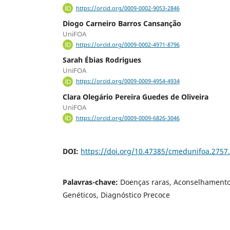
https://orcid.org/0009-0002-9053-2846
Diogo Carneiro Barros Cansanção
UniFOA
https://orcid.org/0009-0002-4971-8796
Sarah Ébias Rodrigues
UniFOA
https://orcid.org/0009-0009-4954-4934
Clara Olegário Pereira Guedes de Oliveira
UniFOA
https://orcid.org/0009-0009-6826-3046
DOI:
https://doi.org/10.47385/cmedunifoa.2757
Palavras-chave:
Doenças raras, Aconselhamento
Genéticos, Diagnóstico Precoce