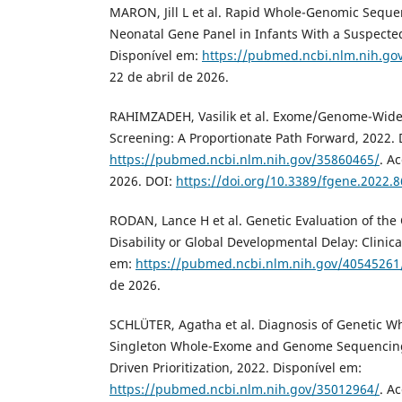
MARON, Jill L et al. Rapid Whole-Genomic Sequ
Neonatal Gene Panel in Infants With a Suspected
Disponível em:
https://pubmed.ncbi.nlm.nih.go
22 de abril de 2026.
RAHIMZADEH, Vasilik et al. Exome/Genome-Wide
Screening: A Proportionate Path Forward, 2022. 
https://pubmed.ncbi.nlm.nih.gov/35860465/
. A
2026. DOI:
https://doi.org/10.3389/fgene.2022.
RODAN, Lance H et al. Genetic Evaluation of the 
Disability or Global Developmental Delay: Clinica
em:
https://pubmed.ncbi.nlm.nih.gov/40545261
de 2026.
SCHLÜTER, Agatha et al. Diagnosis of Genetic Wh
Singleton Whole-Exome and Genome Sequencing
Driven Prioritization, 2022. Disponível em:
https://pubmed.ncbi.nlm.nih.gov/35012964/
. A