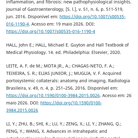
inflammation, and fibrosis: new pathophysiological insights.
Journal of Gastroenterology, [S. l.], v. 51, n. 6, p. 511-519,
jun. 2016. Disponível em:
https://doi.org/10.1007/s00535-
016-1190-4
. Acesso em: 19 maio 2026. DOI:
https://doi.org/10.1007/s00535-016-1190-4
HALL, John E.; HALL, Michael E. Guyton and Hall Textbook of
Medical Physiology. 14. ed. Philadelphia: Elsevier, 2020.
LEITE, A. F. de M.; MOTA JR., A.; CHAGAS-NETO, F. A.;
TEIXEIRA, S. R.; ELIAS JUNIOR, J.; MUGLIA, V. F. Acquired
portosystemic collaterals: anatomy and imaging. Radiologia
Brasileira, v. 49, n. 4, p. 251–256, 2016. Disponível em:
https://doi.org/10.1590/0100-3984.2015.0026
. Acesso em: 26
maio 2026. DOI:
https://doi.org/10.1590/0100-
3984.2015.0026
LI, Y.; ZHU, B.; SHI, K.; LU, Y.; ZENG, X.; LI, Y.; ZHANG, Q.;
FENG, Y.; WANG, X. Advances in intrahepatic and