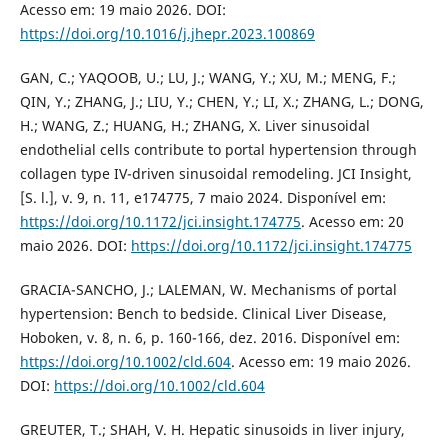
Acesso em: 19 maio 2026. DOI:
https://doi.org/10.1016/j.jhepr.2023.100869
GAN, C.; YAQOOB, U.; LU, J.; WANG, Y.; XU, M.; MENG, F.;
QIN, Y.; ZHANG, J.; LIU, Y.; CHEN, Y.; LI, X.; ZHANG, L.; DONG,
H.; WANG, Z.; HUANG, H.; ZHANG, X. Liver sinusoidal
endothelial cells contribute to portal hypertension through
collagen type IV-driven sinusoidal remodeling. JCI Insight,
[S. l.], v. 9, n. 11, e174775, 7 maio 2024. Disponível em:
https://doi.org/10.1172/jci.insight.174775
. Acesso em: 20
maio 2026. DOI:
https://doi.org/10.1172/jci.insight.174775
GRACIA-SANCHO, J.; LALEMAN, W. Mechanisms of portal
hypertension: Bench to bedside. Clinical Liver Disease,
Hoboken, v. 8, n. 6, p. 160-166, dez. 2016. Disponível em:
https://doi.org/10.1002/cld.604
. Acesso em: 19 maio 2026.
DOI:
https://doi.org/10.1002/cld.604
GREUTER, T.; SHAH, V. H. Hepatic sinusoids in liver injury,