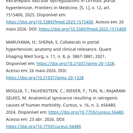
extrahepatic vascular dysregulations in cirrhotic portal
hypertension. Frontiers in Medicine, [S. l.], v. 12, art.
1515400, 2025. Disponível em:
https://doi.org/10.3389/fmed.2025.1515400
. Acesso em: 26
maio 2026. DOI:
https://doi.org/10.3389/fmed.2025.1515400
MARUYAMA, H.; SHIINA, S. Collaterals in portal
hypertension: anatomy and clinical relevance. Quant
Imaging Med Surg, v. 11, n. 8, p. 3867-3881, 2021.
Disponível em:
https://doi.org/10.21037/qims-20-1328
.
Acesso em: 26 maio 2026. DOI:
https://doi.org/10.21037/qims-20-1328
MOGLIA, T.; FALKENSTEIN, C.; RIEKER, F.; TUN, N.; RAJARAM-
GILKES, M. Anatomical ignorance resulting in iatrogenic
causes of human morbidity. Cureus, v. 16, n. 3, e56480,
2024. Disponível em:
https://doi.org/10.7759/cureus.56480
.
Acesso em: 23 abr. 2026. DOI:
https://doi.org/10.7759/cureus.56480