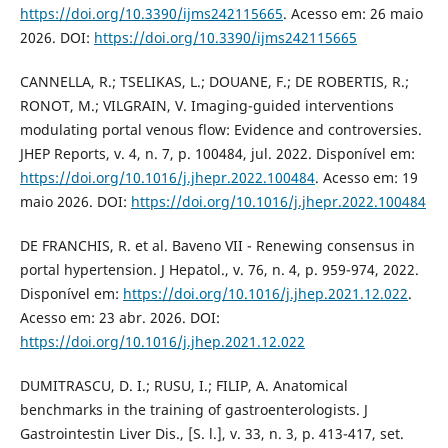
https://doi.org/10.3390/ijms242115665
. Acesso em: 26 maio
2026. DOI:
https://doi.org/10.3390/ijms242115665
CANNELLA, R.; TSELIKAS, L.; DOUANE, F.; DE ROBERTIS, R.;
RONOT, M.; VILGRAIN, V. Imaging-guided interventions
modulating portal venous flow: Evidence and controversies.
JHEP Reports, v. 4, n. 7, p. 100484, jul. 2022. Disponível em:
https://doi.org/10.1016/j.jhepr.2022.100484
. Acesso em: 19
maio 2026. DOI:
https://doi.org/10.1016/j.jhepr.2022.100484
DE FRANCHIS, R. et al. Baveno VII - Renewing consensus in
portal hypertension. J Hepatol., v. 76, n. 4, p. 959-974, 2022.
Disponível em:
https://doi.org/10.1016/j.jhep.2021.12.022
.
Acesso em: 23 abr. 2026. DOI:
https://doi.org/10.1016/j.jhep.2021.12.022
DUMITRASCU, D. I.; RUSU, I.; FILIP, A. Anatomical
benchmarks in the training of gastroenterologists. J
Gastrointestin Liver Dis., [S. l.], v. 33, n. 3, p. 413-417, set.