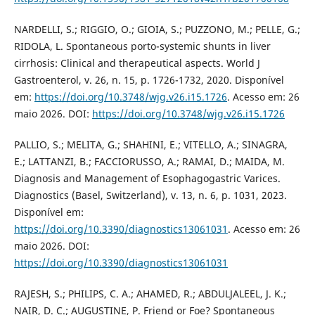
NARDELLI, S.; RIGGIO, O.; GIOIA, S.; PUZZONO, M.; PELLE, G.;
RIDOLA, L. Spontaneous porto-systemic shunts in liver
cirrhosis: Clinical and therapeutical aspects. World J
Gastroenterol, v. 26, n. 15, p. 1726-1732, 2020. Disponível
em:
https://doi.org/10.3748/wjg.v26.i15.1726
. Acesso em: 26
maio 2026. DOI:
https://doi.org/10.3748/wjg.v26.i15.1726
PALLIO, S.; MELITA, G.; SHAHINI, E.; VITELLO, A.; SINAGRA,
E.; LATTANZI, B.; FACCIORUSSO, A.; RAMAI, D.; MAIDA, M.
Diagnosis and Management of Esophagogastric Varices.
Diagnostics (Basel, Switzerland), v. 13, n. 6, p. 1031, 2023.
Disponível em:
https://doi.org/10.3390/diagnostics13061031
. Acesso em: 26
maio 2026. DOI:
https://doi.org/10.3390/diagnostics13061031
RAJESH, S.; PHILIPS, C. A.; AHAMED, R.; ABDULJALEEL, J. K.;
NAIR, D. C.; AUGUSTINE, P. Friend or Foe? Spontaneous