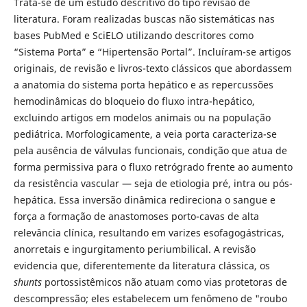
Trata-se de um estudo descritivo do tipo revisão de
literatura. Foram realizadas buscas não sistemáticas nas
bases PubMed e SciELO utilizando descritores como
“Sistema Porta” e “Hipertensão Portal”. Incluíram-se artigos
originais, de revisão e livros-texto clássicos que abordassem
a anatomia do sistema porta hepático e as repercussões
hemodinâmicas do bloqueio do fluxo intra-hepático,
excluindo artigos em modelos animais ou na população
pediátrica. Morfologicamente, a veia porta caracteriza-se
pela ausência de válvulas funcionais, condição que atua de
forma permissiva para o fluxo retrógrado frente ao aumento
da resistência vascular — seja de etiologia pré, intra ou pós-
hepática. Essa inversão dinâmica redireciona o sangue e
força a formação de anastomoses porto-cavas de alta
relevância clínica, resultando em varizes esofagogástricas,
anorretais e ingurgitamento periumbilical. A revisão
evidencia que, diferentemente da literatura clássica, os
shunts
portossistêmicos não atuam como vias protetoras de
descompressão; eles estabelecem um fenômeno de "roubo