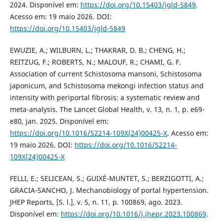
2024. Disponível em:
https://doi.org/10.15403/jgld-5849
.
Acesso em: 19 maio 2026. DOI:
https://doi.org/10.15403/jgld-5849
EWUZIE, A.; WILBURN, L.; THAKRAR, D. B.; CHENG, H.;
REITZUG, F.; ROBERTS, N.; MALOUF, R.; CHAMI, G. F.
Association of current Schistosoma mansoni, Schistosoma
japonicum, and Schistosoma mekongi infection status and
intensity with periportal fibrosis: a systematic review and
meta-analysis. The Lancet Global Health, v. 13, n. 1, p. e69-
e80, jan. 2025. Disponível em:
https://doi.org/10.1016/S2214-109X(24)00425-X
. Acesso em:
19 maio 2026. DOI:
https://doi.org/10.1016/S2214-
109X(24)00425-X
FELLI, E.; SELICEAN, S.; GUIXÉ-MUNTET, S.; BERZIGOTTI, A.;
GRACIA-SANCHO, J. Mechanobiology of portal hypertension.
JHEP Reports, [S. l.], v. 5, n. 11, p. 100869, ago. 2023.
Disponível em:
https://doi.org/10.1016/j.jhepr.2023.100869
.