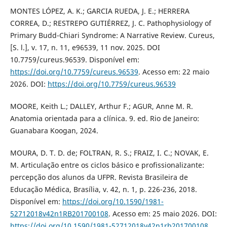
MONTES LÓPEZ, A. K.; GARCIA RUEDA, J. E.; HERRERA
CORREA, D.; RESTREPO GUTIÉRREZ, J. C. Pathophysiology of
Primary Budd-Chiari Syndrome: A Narrative Review. Cureus,
[S. l.], v. 17, n. 11, e96539, 11 nov. 2025. DOI
10.7759/cureus.96539. Disponível em:
https://doi.org/10.7759/cureus.96539
. Acesso em: 22 maio
2026. DOI:
https://doi.org/10.7759/cureus.96539
MOORE, Keith L.; DALLEY, Arthur F.; AGUR, Anne M. R.
Anatomia orientada para a clínica. 9. ed. Rio de Janeiro:
Guanabara Koogan, 2024.
MOURA, D. T. D. de; FOLTRAN, R. S.; FRAIZ, I. C.; NOVAK, E.
M. Articulação entre os ciclos básico e profissionalizante:
percepção dos alunos da UFPR. Revista Brasileira de
Educação Médica, Brasília, v. 42, n. 1, p. 226-236, 2018.
Disponível em:
https://doi.org/10.1590/1981-
52712018v42n1RB201700108
. Acesso em: 25 maio 2026. DOI:
https://doi.org/10.1590/1981-52712018v42n1rb201700108