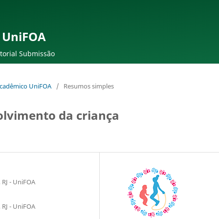
 UniFOA
torial Submissão
 Acadêmico UniFOA
/
Resumos simples
olvimento da criança
 RJ - UniFOA
 RJ - UniFOA