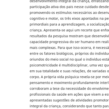
desenvolvimento integral da criança, enfatizan
participação ativa dos pais nesse cuidado desde 
promovendo os estímulos necessários ao desenv
cognitivo e motor, os três eixos apontados na p
primordiais para a aprendizagem, a socializaçã
criança. Apresenta-se aqui um recorte que enfoc
resultados da pesquisa mostram que desenvolvi
capacidade progressiva do ser humano em reali
mais complexas. Para que isso ocorra, é necessá
entre os fatores biológicos, próprios do indivíduo
oriundos do meio social no qual o indivíduo está
psicomotricidade é multidisciplinar, uma vez qu
em sua totalidade e suas relações, de variadas 
corpo. A própria vida psíquica revela-se por me
pensamento e movimento profundamente interli
corroboram a tese da necessidade do envolvimen
profissionais da saúde em ações que visem a ess
apresentadas sugestões de atividades promoto
integral da criança, considerando que tanto par