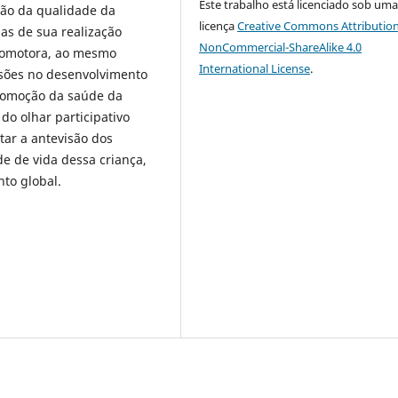
Este trabalho está licenciado sob um
ção da qualidade da
licença
Creative Commons Attribution
as de sua realização
NonCommercial-ShareAlike 4.0
icomotora, ao mesmo
International License
.
sões no desenvolvimento
promoção da saúde da
do olhar participativo
tar a antevisão dos
e de vida dessa criança,
to global.