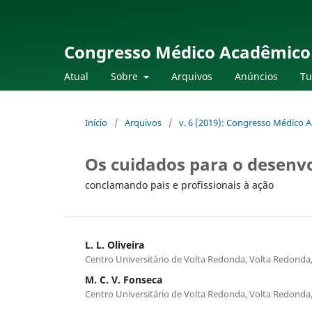
Congresso Médico Acadêmico
Atual
Sobre
Arquivos
Anúncios
Tu
Início
/
Arquivos
/
v. 6 (2019): Congresso Médico
Os cuidados para o desenv
conclamando pais e profissionais à ação
L. L. Oliveira
Centro Universitário de Volta Redonda, Volta Redonda,
M. C. V. Fonseca
Centro Universitário de Volta Redonda, Volta Redonda,