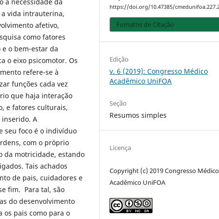
do a necessidade da
https://doi.org/10.47385/cmedunifoa.227.
a vida intrauterina,
Fomatos de Citação
olvimento afetivo,
esquisa como fatores
o e o bem-estar da
Edição
a o eixo psicomotor. Os
v. 6 (2019): Congresso Médico
mento refere-se à
Acadêmico UniFOA
zar funções cada vez
rio que haja interação
Seção
, e fatores culturais,
Resumos simples
 inserido. A
e seu foco é o indivíduo
ordens, com o próprio
Licença
io da motricidade, estando
gados. Tais achados
Copyright (c) 2019 Congresso Médic
to de pais, cuidadores e
Acadêmico UniFOA
e fim. Para tal, são
ras do desenvolvimento
a os pais como para o