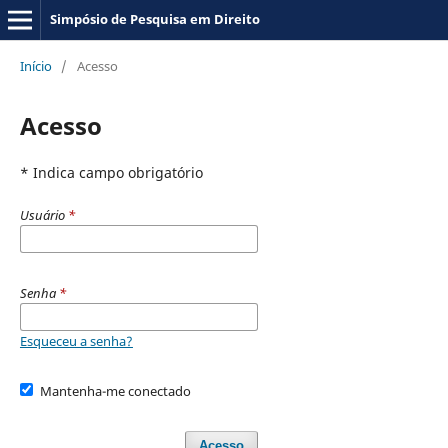
Simpósio de Pesquisa em Direito
Início
/
Acesso
Acesso
* Indica campo obrigatório
Usuário
*
Senha
*
Esqueceu a senha?
Mantenha-me conectado
Acesso