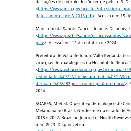
das ações de controle do câncer de pele, n 3. D
<
https://www.inca.gov.br/sites/ufu.sti.inca.loc
deteccao-precoce-3-2016.pdf
>. Acesso em: 15 d
Ministério da Saúde. Câncer de pele. Disponível
<
https://www.gov.br/saude/pt-br/assuntos/saud
pele
>. Acesso em: 12 de outubro de 2024.
‌Prefeitura de Volta Redonda. Volta Redonda te
cirurgias dermatológicas no Hospital do Retiro. 
<
https://www.voltaredonda.rj.gov.br/noticias/2
redonda-ter%C3%A1-mais-um-mutir%C3%A3o-de-
dermatol%C3%B3gicas-no-hospital-do-retiro/
>.
2024.
‌SOARES, M et al. O perfil epidemiológico do Cân
Melanoma no Brasil, Nordeste e no estado de Al
2018 e 2022. Brazilian Journal of Health Review, v
mar. 2023. Disponível em: