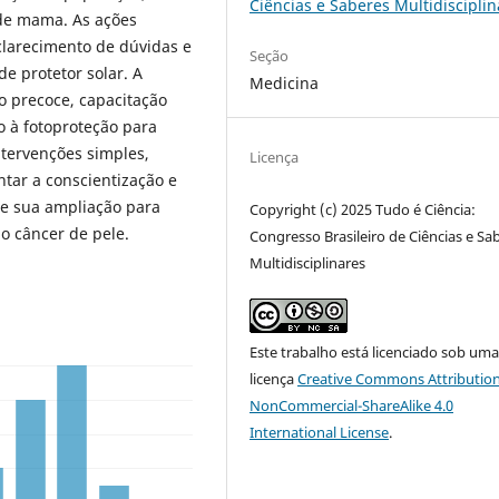
Ciências e Saberes Multidisciplin
de mama. As ações
larecimento de dúvidas e
Seção
de protetor solar. A
Medicina
o precoce, capacitação
o à fotoproteção para
tervenções simples,
Licença
tar a conscientização e
se sua ampliação para
Copyright (c) 2025 Tudo é Ciência:
do câncer de pele.
Congresso Brasileiro de Ciências e Sa
Multidisciplinares
Este trabalho está licenciado sob um
licença
Creative Commons Attribution
NonCommercial-ShareAlike 4.0
International License
.