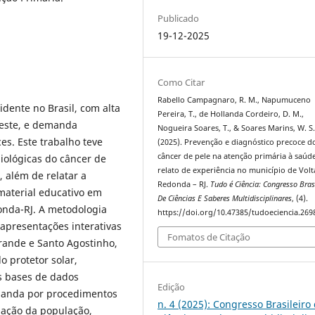
Publicado
19-12-2025
Como Citar
Rabello Campagnaro, R. M., Napumuceno
idente no Brasil, com alta
Pereira, T., de Hollanda Cordeiro, D. M.,
Oeste, e demanda
Nogueira Soares, T., & Soares Marins, W. S
es. Este trabalho teve
(2025). Prevenção e diagnóstico precoce d
câncer de pele na atenção primária à saúde
iológicas do câncer de
relato de experiência no município de Volt
, além de relatar a
Redonda – RJ.
Tudo é Ciência: Congresso Brasi
material educativo em
De Ciências E Saberes Multidisciplinares
, (4).
onda-RJ. A metodologia
https://doi.org/10.47385/tudoeciencia.269
 apresentações interativas
Fomatos de Citação
Grande e Santo Agostinho,
o protetor solar,
is bases de dados
Edição
emanda por procedimentos
n. 4 (2025): Congresso Brasileiro
zação da população,