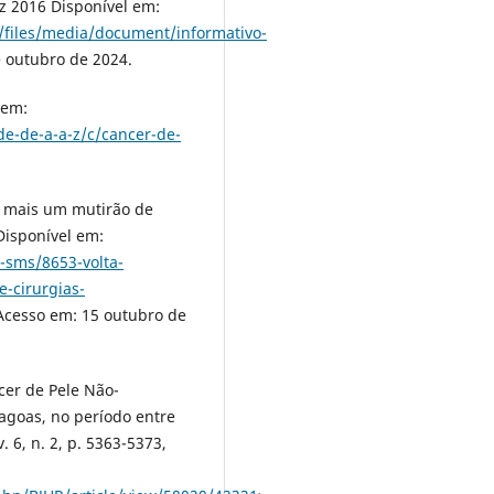
ez 2016 Disponível em:
al/files/media/document/informativo-
e outubro de 2024.
 em:
e-de-a-a-z/c/cancer-de-
rá mais um mutirão de
Disponível em:
9-sms/8653-volta-
cirurgias-
 Acesso em: 15 outubro de
cer de Pele Não-
agoas, no período entre
. 6, n. 2, p. 5363-5373,