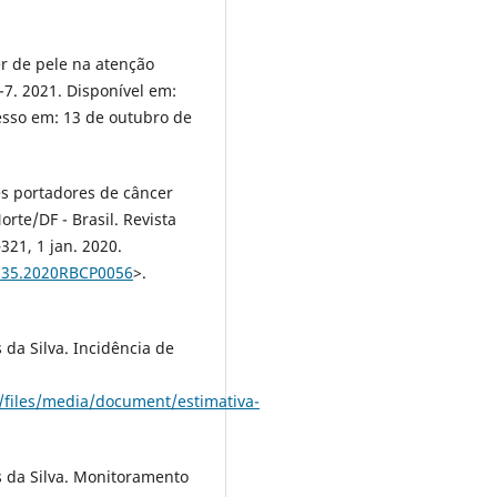
er de pele na atenção
1-7. 2021. Disponível em:
esso em: 13 de outubro de
tes portadores de câncer
rte/DF - Brasil. Revista
–321, 1 jan. 2020.
1235.2020RBCP0056
>.
 da Silva. Incidência de
al/files/media/document/estimativa-
s da Silva. Monitoramento