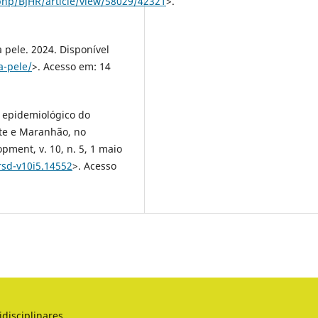
.php/BJHR/article/view/58029/42321
>.
 pele. 2024. Disponível
a-pele/
>. Acesso em: 14
il epidemiológico do
te e Maranhão, no
pment, v. 10, n. 5, 1 maio
rsd-v10i5.14552
>. Acesso
idisciplinares