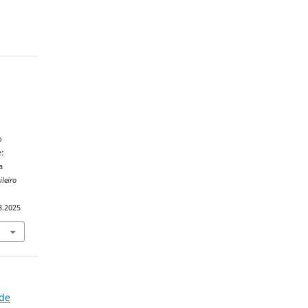
.
o
:
a
leiro
8.2025
 de