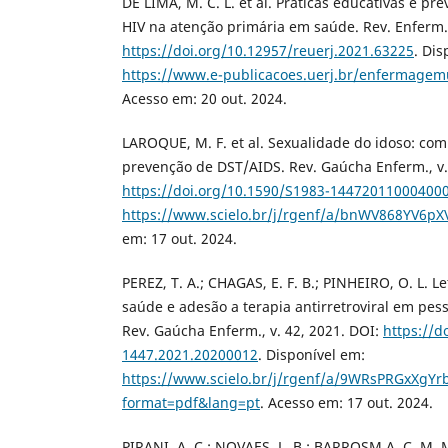
DE LIMA, M. C. L. et al. Práticas educativas e pr
HIV na atenção primária em saúde. Rev. Enferm. 
https://doi.org/10.12957/reuerj.2021.63225
. Dis
https://www.e-publicacoes.uerj.br/enfermagemu
Acesso em: 20 out. 2024.
LAROQUE, M. F. et al. Sexualidade do idoso: co
prevenção de DST/AIDS. Rev. Gaúcha Enferm., v. 3
https://doi.org/10.1590/S1983-14472011000400
https://www.scielo.br/j/rgenf/a/bnWV868YV6
em: 17 out. 2024.
PEREZ, T. A.; CHAGAS, E. F. B.; PINHEIRO, O. L. 
saúde e adesão a terapia antirretroviral em pes
Rev. Gaúcha Enferm., v. 42, 2021. DOI:
https://d
1447.2021.20200012
. Disponível em:
https://www.scielo.br/j/rgenf/a/9WRsPRGxXg
format=pdf&lang=pt
. Acesso em: 17 out. 2024.
PIRANI, A. C.; NOVAES, L. B.; BARROSM A. C. M.