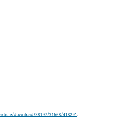
/article/download/38197/31668/418291
.