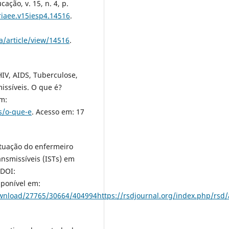
ção, v. 15, n. 4, p.
riaee.v15iesp4.14516
.
a/article/view/14516
.
IV, AIDS, Tuberculose,
issíveis. O que é?
em:
s/o-que-e
. Acesso em: 17
 atuação do enfermeiro
ansmissíveis (ISTs) em
 DOI:
sponível em:
download/27765/30664/404994https://rsdjournal.org/index.php/rsd