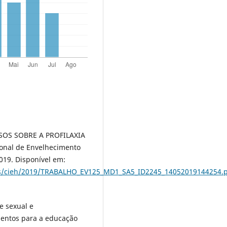
OSOS SOBRE A PROFILAXIA
onal de Envelhecimento
2019. Disponível em:
nais/cieh/2019/TRABALHO_EV125_MD1_SA5_ID2245_14052019144254.
e sexual e
mentos para a educação