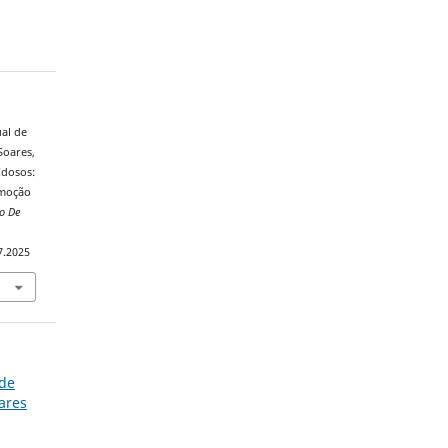
ual de
Soares,
 Idosos:
omoção
ro De
7.2025
 de
ares