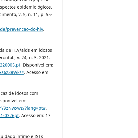
spectos epidemiológicos.
imento, v. 5, n. 11, p. 55-
de/prevencao-do-hiv
.
cia de HIV/aids em idosos
ontol., v. 24, n. 5, 2021.
.220005.pt
. Disponível em:
5Gs6z38Wk/#
. Acesso em:
ficaz de idosos com
isponível em:
ZrY9zNwxwz/?lang=pt#
.
21-0326pt
. Acesso em: 17
cuidado íntimo e ISTs