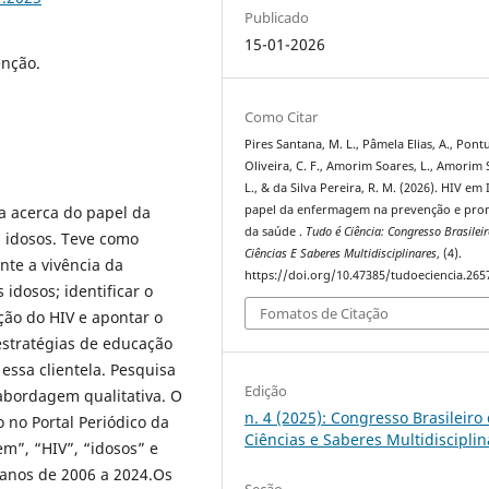
Publicado
15-01-2026
enção.
Como Citar
Pires Santana, M. L., Pâmela Elias, A., Pont
Oliveira, C. F., Amorim Soares, L., Amorim 
L., & da Silva Pereira, R. M. (2026). HIV em
papel da enfermagem na prevenção e pr
a acerca do papel da
da saúde .
Tudo é Ciência: Congresso Brasilei
 idosos. Teve como
Ciências E Saberes Multidisciplinares
, (4).
nte a vivência da
https://doi.org/10.47385/tudoeciencia.265
 idosos; identificar o
Fomatos de Citação
ão do HIV e apontar o
stratégias de educação
essa clientela. Pesquisa
Edição
 abordagem qualitativa. O
n. 4 (2025): Congresso Brasileiro
o no Portal Periódico da
Ciências e Saberes Multidisciplin
m”, “HIV”, “idosos” e
 anos de 2006 a 2024.Os