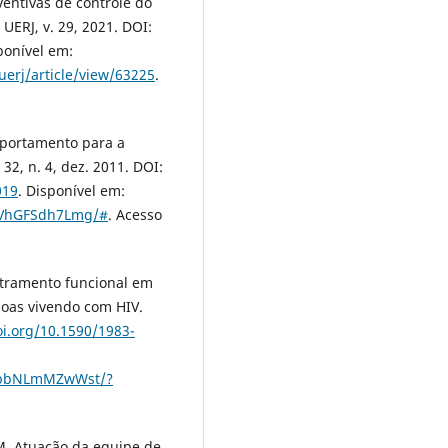
eventivas de controle do
UERJ, v. 29, 2021. DOI:
ponível em:
erj/article/view/63225
.
mportamento para a
2, n. 4, dez. 2011. DOI:
019
. Disponível em:
pXVhGFSdh7Lmg/#
. Acesso
Letramento funcional em
soas vivendo com HIV.
oi.org/10.1590/1983-
YrbbNLmMZwWst/?
 M. Atuação da equipe de