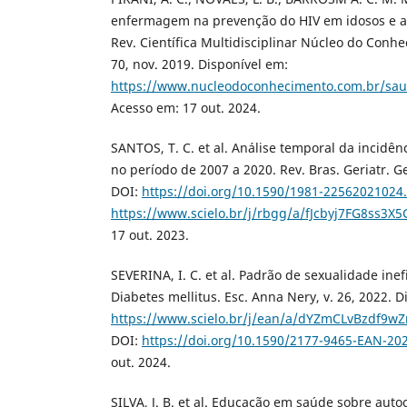
enfermagem na prevenção do HIV em idosos e a
Rev. Científica Multidisciplinar Núcleo do Conhec
70, nov. 2019. Disponível em:
https://www.nucleodoconhecimento.com.br/sau
Acesso em: 17 out. 2024.
SANTOS, T. C. et al. Análise temporal da incidên
no período de 2007 a 2020. Rev. Bras. Geriatr. Ger
DOI:
https://doi.org/10.1590/1981-22562021024
https://www.scielo.br/j/rbgg/a/fJcbyj7FG8ss3X
17 out. 2023.
SEVERINA, I. C. et al. Padrão de sexualidade ine
Diabetes mellitus. Esc. Anna Nery, v. 26, 2022. D
https://www.scielo.br/j/ean/a/dYZmCLvBzdf9w
DOI:
https://doi.org/10.1590/2177-9465-EAN-20
out. 2024.
SILVA, J. B. et al. Educação em saúde sobre auto