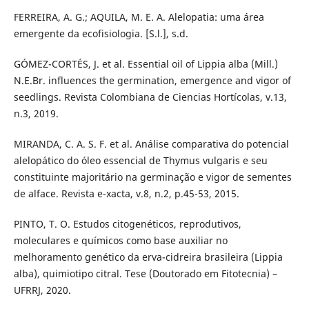
FERREIRA, A. G.; AQUILA, M. E. A. Alelopatia: uma área
emergente da ecofisiologia. [S.l.], s.d.
GÓMEZ-CORTÉS, J. et al. Essential oil of Lippia alba (Mill.)
N.E.Br. influences the germination, emergence and vigor of
seedlings. Revista Colombiana de Ciencias Hortícolas, v.13,
n.3, 2019.
MIRANDA, C. A. S. F. et al. Análise comparativa do potencial
alelopático do óleo essencial de Thymus vulgaris e seu
constituinte majoritário na germinação e vigor de sementes
de alface. Revista e-xacta, v.8, n.2, p.45-53, 2015.
PINTO, T. O. Estudos citogenéticos, reprodutivos,
moleculares e químicos como base auxiliar no
melhoramento genético da erva-cidreira brasileira (Lippia
alba), quimiotipo citral. Tese (Doutorado em Fitotecnia) –
UFRRJ, 2020.