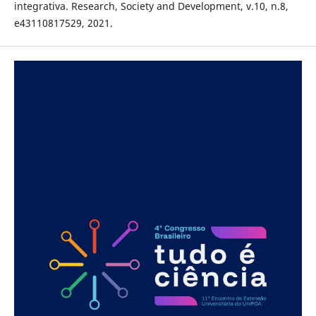
integrativa. Research, Society and Development, v.10, n.8,
e43110817529, 2021.