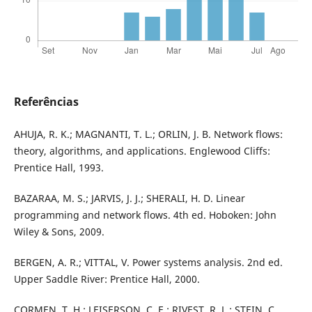
Referências
AHUJA, R. K.; MAGNANTI, T. L.; ORLIN, J. B. Network flows:
theory, algorithms, and applications. Englewood Cliffs:
Prentice Hall, 1993.
BAZARAA, M. S.; JARVIS, J. J.; SHERALI, H. D. Linear
programming and network flows. 4th ed. Hoboken: John
Wiley & Sons, 2009.
BERGEN, A. R.; VITTAL, V. Power systems analysis. 2nd ed.
Upper Saddle River: Prentice Hall, 2000.
CORMEN, T. H.; LEISERSON, C. E.; RIVEST, R. L.; STEIN, C.