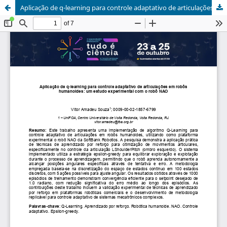
Aplicação de q-learning para controle adaptativo de articulações em robôs humanoides