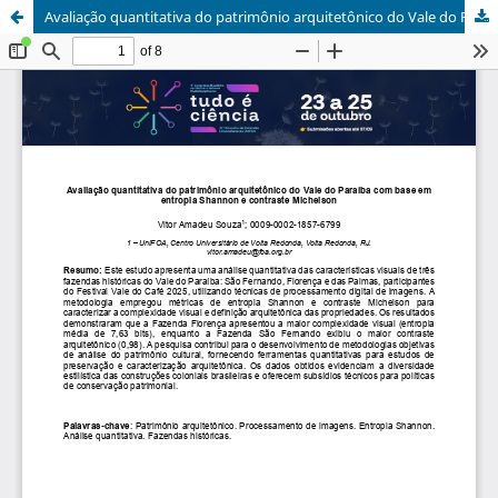
Avaliação quantitativa do patrimônio arquitetônico do Vale do Paraíba com base em entropia Shannon e contraste Michelson