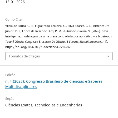
15-01-2026
Como Citar
Vilela de Souza, C. R., Figueiredo Teixeira, G., Silva Soares, G. L., Bittencourt
Júnior, P. I., Lopes de Resende Dias, P. M., & Amadeu Souza, V. (2026). Casa
inteligente: modelagem de uma placa controlada por aplicativo via bluetooth.
Tudo é Ciência: Congresso Brasileiro De Ciências E Saberes Multidisciplinares
, (4).
https://doi.org/10.47385/tudoeciencia.2550.2025
Fomatos de Citação
Edição
n. 4 (2025): Congresso Brasileiro de Ciências e Saberes
Multidisciplinares
Seção
Ciências Exatas, Tecnologias e Engenharias