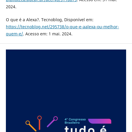
2024.
O que é a Alexa?. Tecnoblog, Disponível em:
https://tecnoblog.net/295738/o-que-e-aalexa-ou-melhor-
quem-e/
. Acesso em: 1 mai. 2024.