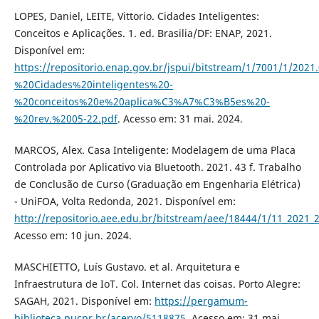
LOPES, Daniel, LEITE, Vittorio. Cidades Inteligentes:
Conceitos e Aplicações. 1. ed. Brasilia/DF: ENAP, 2021.
Disponível em:
https://repositorio.enap.gov.br/jspui/bitstream/1/7001/1/2021
%20Cidades%20inteligentes%20-
%20conceitos%20e%20aplica%C3%A7%C3%B5es%20-
%20rev.%2005-22.pdf
. Acesso em: 31 mai. 2024.
MARCOS, Alex. Casa Inteligente: Modelagem de uma Placa
Controlada por Aplicativo via Bluetooth. 2021. 43 f. Trabalho
de Conclusão de Curso (Graduação em Engenharia Elétrica)
- UniFOA, Volta Redonda, 2021. Disponível em:
http://repositorio.aee.edu.br/bitstream/aee/18444/1/11_202
Acesso em: 10 jun. 2024.
MASCHIETTO, Luís Gustavo. et al. Arquitetura e
Infraestrutura de IoT. Col. Internet das coisas. Porto Alegre:
SAGAH, 2021. Disponível em:
https://pergamum-
biblioteca.pucpr.br/acervo/5118875
. Acesso em: 31 mai.