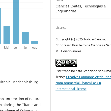
Seção
Ciências Exatas, Tecnologias e
Engenharias
Licença
Copyright (c) 2025 Tudo é Ciência:
Congresso Brasileiro de Ciências e Sa
Multidisciplinares
Este trabalho está licenciado sob um
licença
Creative Commons Attribution
 Titanic. Mechanicsburg:
NonCommercial-ShareAlike 4.0
International License
.
o. Interaction of natural
exploring the Titanic and
 Academy of Sciences, v.