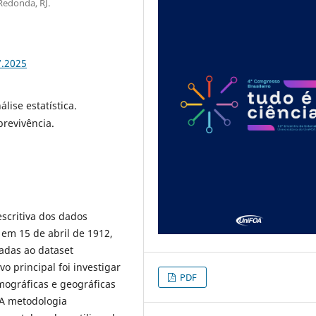
Redonda, RJ.
7.2025
lise estatística.
brevivência.
escritiva dos dados
 em 15 de abril de 1912,
adas ao dataset
o principal foi investigar
PDF
mográficas e geográficas
 A metodologia