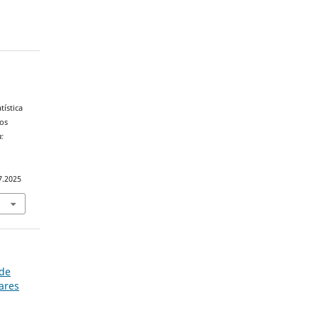
tística
os
a:
7.2025
 de
ares