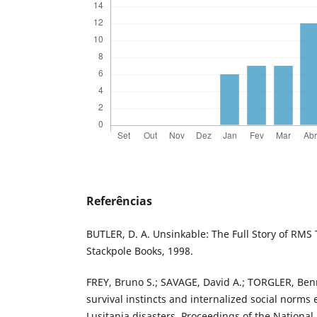
Referências
BUTLER, D. A. Unsinkable: The Full Story of RMS
Stackpole Books, 1998.
FREY, Bruno S.; SAVAGE, David A.; TORGLER, Benn
survival instincts and internalized social norms 
Lusitania disasters. Proceedings of the National