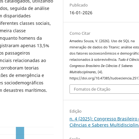
s catalogados, utilizando
Publicado
dos, seguida de análise
16-01-2026
am disparidades
iferentes classes sociais,
meira classe
Como Citar
 enquanto homens da
Amadeu Souza, V. (2026). Uso de SQL na
gistraram apenas 13,5%
mineração de dados do Titanic: análise esta
os passageiros
dos fatores socioeconômicos e demográfic
relacionados à sobrevivência.
Tudo é Ciênci
nciais relacionadas ao
Congresso Brasileiro De Ciências E Saberes
corroboram teorias
Multidisciplinares
, (4).
ações de emergência e
https://doi.org/10.47385/tudoeciencia.251
es sociodemográficos
Fomatos de Citação
m desastres marítimos.
Edição
n. 4 (2025): Congresso Brasileiro
Ciências e Saberes Multidisciplin