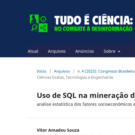
Atual
Arquivos
Anúncios
Sobre
Início
/
Arquivos
/
n. 4 (2025): Congresso Brasileiro
Ciências Exatas, Tecnologias e Engenharias
Uso de SQL na mineração d
análise estatística dos fatores socioeconômicos
Vitor Amadeu Souza