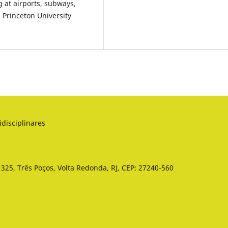
 at airports, subways,
 Princeton University
idisciplinares
325, Três Poços, Volta Redonda, RJ, CEP: 27240-560