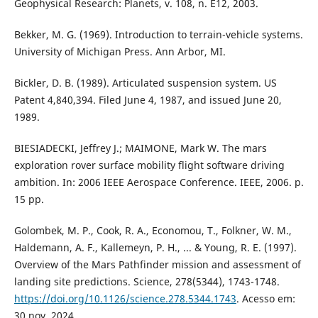
Geophysical Research: Planets, v. 108, n. E12, 2003.
Bekker, M. G. (1969). Introduction to terrain-vehicle systems.
University of Michigan Press. Ann Arbor, MI.
Bickler, D. B. (1989). Articulated suspension system. US
Patent 4,840,394. Filed June 4, 1987, and issued June 20,
1989.
BIESIADECKI, Jeffrey J.; MAIMONE, Mark W. The mars
exploration rover surface mobility flight software driving
ambition. In: 2006 IEEE Aerospace Conference. IEEE, 2006. p.
15 pp.
Golombek, M. P., Cook, R. A., Economou, T., Folkner, W. M.,
Haldemann, A. F., Kallemeyn, P. H., ... & Young, R. E. (1997).
Overview of the Mars Pathfinder mission and assessment of
landing site predictions. Science, 278(5344), 1743-1748.
https://doi.org/10.1126/science.278.5344.1743
. Acesso em:
30 nov. 2024.