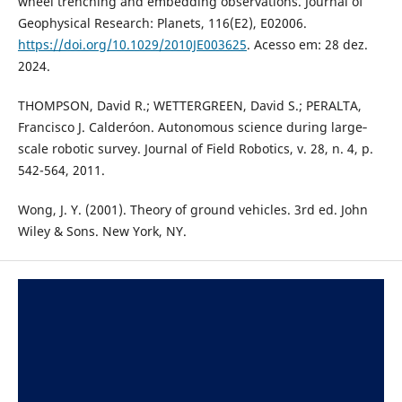
wheel trenching and embedding observations. Journal of
Geophysical Research: Planets, 116(E2), E02006.
https://doi.org/10.1029/2010JE003625
. Acesso em: 28 dez.
2024.
THOMPSON, David R.; WETTERGREEN, David S.; PERALTA,
Francisco J. Calderóon. Autonomous science during large‐
scale robotic survey. Journal of Field Robotics, v. 28, n. 4, p.
542-564, 2011.
Wong, J. Y. (2001). Theory of ground vehicles. 3rd ed. John
Wiley & Sons. New York, NY.