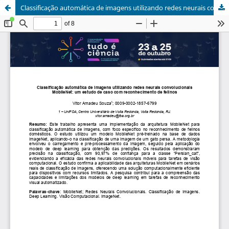
Classificação automática de imagens utilizando redes neurais convolucionais MobileNet