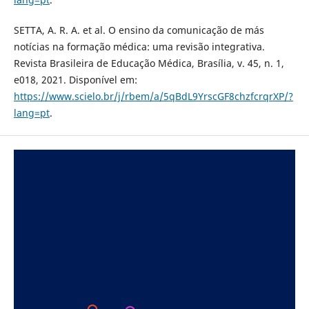
SETTA, A. R. A. et al. O ensino da comunicação de más
notícias na formação médica: uma revisão integrativa.
Revista Brasileira de Educação Médica, Brasília, v. 45, n. 1,
e018, 2021. Disponível em:
https://www.scielo.br/j/rbem/a/5qBdL9YrscGF8chzfcrqrXP/?
lang=pt
.