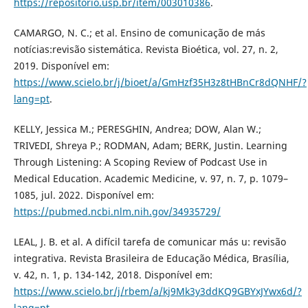
https://repositorio.usp.br/item/003010386
.
CAMARGO, N. C.; et al. Ensino de comunicação de más
notícias:revisão sistemática. Revista Bioética, vol. 27, n. 2,
2019. Disponível em:
https://www.scielo.br/j/bioet/a/GmHzf35H3z8tHBnCr8dQNHF/?
lang=pt
.
KELLY, Jessica M.; PERESGHIN, Andrea; DOW, Alan W.;
TRIVEDI, Shreya P.; RODMAN, Adam; BERK, Justin. Learning
Through Listening: A Scoping Review of Podcast Use in
Medical Education. Academic Medicine, v. 97, n. 7, p. 1079–
1085, jul. 2022. Disponível em:
https://pubmed.ncbi.nlm.nih.gov/34935729/
LEAL, J. B. et al. A difícil tarefa de comunicar más u: revisão
integrativa. Revista Brasileira de Educação Médica, Brasília,
v. 42, n. 1, p. 134-142, 2018. Disponível em:
https://www.scielo.br/j/rbem/a/kj9Mk3y3ddKQ9GBYxJYwx6d/?
lang=pt
.