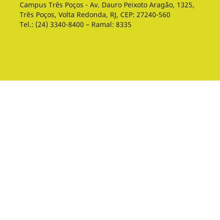
Campus Três Poços - Av. Dauro Peixoto Aragão, 1325,
Três Poços, Volta Redonda, RJ, CEP: 27240-560
Tel.: (24) 3340-8400 – Ramal: 8335