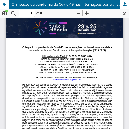
O impacto da pandemia de Covid-19 nas internações por transtornos mentais e comportamentais no Brasil