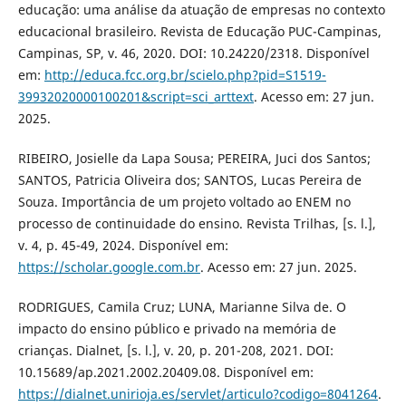
educação: uma análise da atuação de empresas no contexto
educacional brasileiro. Revista de Educação PUC-Campinas,
Campinas, SP, v. 46, 2020. DOI: 10.24220/2318. Disponível
em:
http://educa.fcc.org.br/scielo.php?pid=S1519-
39932020000100201&script=sci_arttext
. Acesso em: 27 jun.
2025.
RIBEIRO, Josielle da Lapa Sousa; PEREIRA, Juci dos Santos;
SANTOS, Patricia Oliveira dos; SANTOS, Lucas Pereira de
Souza. Importância de um projeto voltado ao ENEM no
processo de continuidade do ensino. Revista Trilhas, [s. l.],
v. 4, p. 45-49, 2024. Disponível em:
https://scholar.google.com.br
. Acesso em: 27 jun. 2025.
RODRIGUES, Camila Cruz; LUNA, Marianne Silva de. O
impacto do ensino público e privado na memória de
crianças. Dialnet, [s. l.], v. 20, p. 201-208, 2021. DOI:
10.15689/ap.2021.2002.20409.08. Disponível em:
https://dialnet.unirioja.es/servlet/articulo?codigo=8041264
.