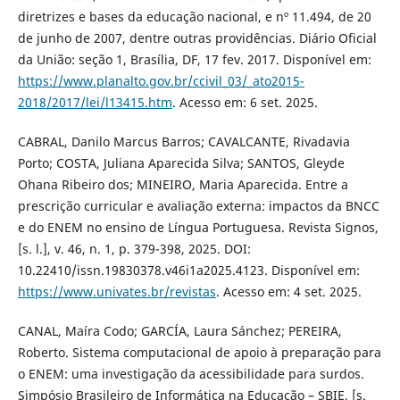
diretrizes e bases da educação nacional, e nº 11.494, de 20
de junho de 2007, dentre outras providências. Diário Oficial
da União: seção 1, Brasília, DF, 17 fev. 2017. Disponível em:
https://www.planalto.gov.br/ccivil_03/_ato2015-
2018/2017/lei/l13415.htm
. Acesso em: 6 set. 2025.
CABRAL, Danilo Marcus Barros; CAVALCANTE, Rivadavia
Porto; COSTA, Juliana Aparecida Silva; SANTOS, Gleyde
Ohana Ribeiro dos; MINEIRO, Maria Aparecida. Entre a
prescrição curricular e avaliação externa: impactos da BNCC
e do ENEM no ensino de Língua Portuguesa. Revista Signos,
[s. l.], v. 46, n. 1, p. 379-398, 2025. DOI:
10.22410/issn.19830378.v46i1a2025.4123. Disponível em:
https://www.univates.br/revistas
. Acesso em: 4 set. 2025.
CANAL, Maíra Codo; GARCÍA, Laura Sánchez; PEREIRA,
Roberto. Sistema computacional de apoio à preparação para
o ENEM: uma investigação da acessibilidade para surdos.
Simpósio Brasileiro de Informática na Educação – SBIE, [s.