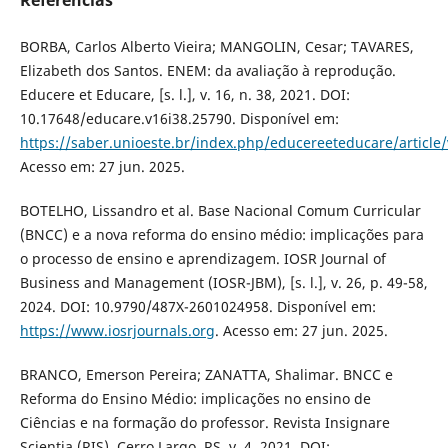
Referências
BORBA, Carlos Alberto Vieira; MANGOLIN, Cesar; TAVARES,
Elizabeth dos Santos. ENEM: da avaliação à reprodução.
Educere et Educare, [s. l.], v. 16, n. 38, 2021. DOI:
10.17648/educare.v16i38.25790. Disponível em:
https://saber.unioeste.br/index.php/educereeteducare/article
Acesso em: 27 jun. 2025.
BOTELHO, Lissandro et al. Base Nacional Comum Curricular
(BNCC) e a nova reforma do ensino médio: implicações para
o processo de ensino e aprendizagem. IOSR Journal of
Business and Management (IOSR-JBM), [s. l.], v. 26, p. 49-58,
2024. DOI: 10.9790/487X-2601024958. Disponível em:
https://www.iosrjournals.org
. Acesso em: 27 jun. 2025.
BRANCO, Emerson Pereira; ZANATTA, Shalimar. BNCC e
Reforma do Ensino Médio: implicações no ensino de
Ciências e na formação do professor. Revista Insignare
Scientia (RIS), Cerro Largo, RS, v. 4, 2021. DOI: