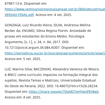
87987-13-6. Disponível em:
https://www.seminariosregionaisanpae.net.br/BibliotecaVirtua
VERSAO-FINAL.pdf
. Acesso em: 4 set. 2025.
GONZAGA, Luiz Ricardo Vieira; SILVA, Andressa Melina
Becker da; ENUMO, Sônia Regina Fiorim. Ansiedade de
provas em estudantes do Ensino Médio. Psicologia
Argumento, [s. l.], v. 34, n. 84, 2017. DOI:
10.7213/psicol.argum.34.084.AO07. Disponível em:
https://periodicos.pucpr.br/psicologiaargumento/article/view/
Acesso em: 5 set. 2025.
LUZ, Marina Silva; BACZINSKI, Alexandra Vanessa de Moura.
A BNCC como currículo: impactos na formação integral dos
sujeitos. Revista Temas e Matrizes, Universidade Estadual
do Oeste do Paraná, 2022. DOI: 10.48075/rtm.v15i26.28234.
Disponível em:
https://share.google/7DqMSTqHYwUFkY8wS
.
Acesso em: 4 set. 2025.