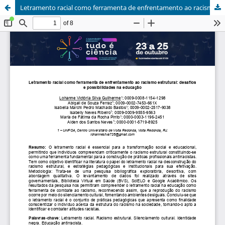
Letramento racial como ferramenta de enfrentamento ao racismo estrutural