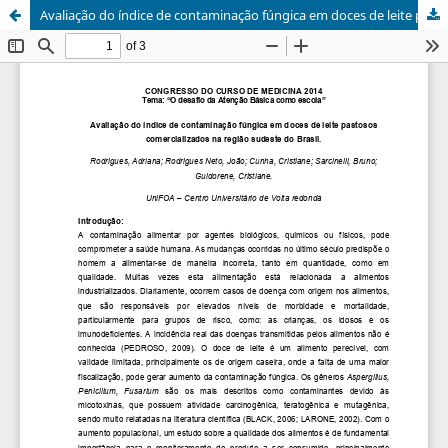
Avaliação do índice de contaminação fúngica em doces de leite pastosos comercializados na região sudeste do Brasil