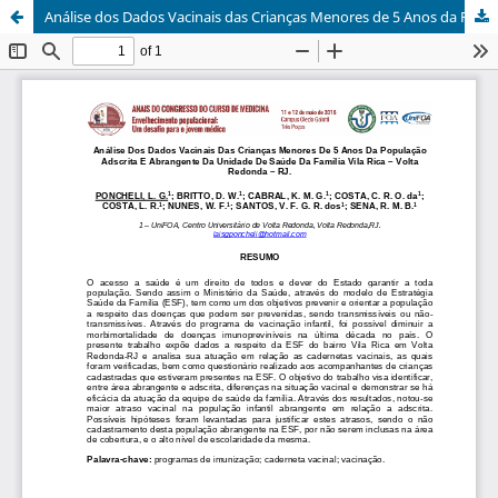
Análise dos Dados Vacinais das Crianças Menores de 5 Anos da População Adscrita e Abrangente da Unidade de Saúde da Família Vila Rica – Volta Redonda – RJ