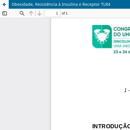
Obesidade, Resistência à Insulina e Receptor TLR4