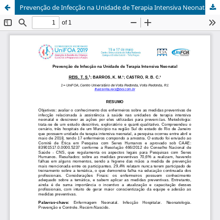
Prevenção de Infecção na Unidade de Terapia Intensiva Neonatal