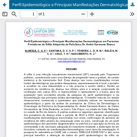
Perfil Epidemiológico e Principais Manifestações Dermatológicas em Pacientes Portadores de Sífilis Adquirida da Policlínica Dr. André Sarmento Bianco