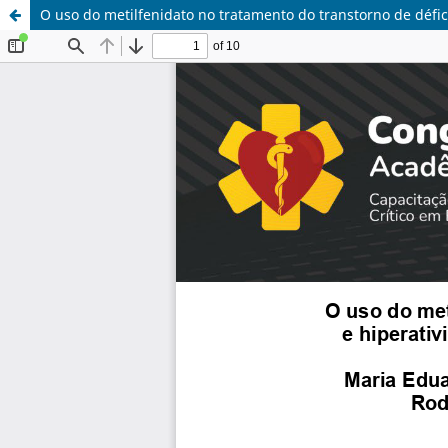
O uso do metilfenidato no tratamento do transtorno de défic