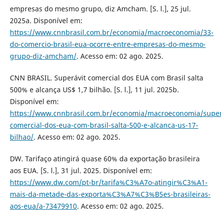
empresas do mesmo grupo, diz Amcham. [S. l.], 25 jul.
2025a. Disponível em:
https://www.cnnbrasil.com.br/economia/macroeconomia/33-
do-comercio-brasil-eua-ocorre-entre-empresas-do-mesmo-
grupo-diz-amcham/
. Acesso em: 02 ago. 2025.
CNN BRASIL. Superávit comercial dos EUA com Brasil salta
500% e alcança US$ 1,7 bilhão. [S. l.], 11 jul. 2025b.
Disponível em:
https://www.cnnbrasil.com.br/economia/macroeconomia/super
comercial-dos-eua-com-brasil-salta-500-e-alcanca-us-17-
bilhao/
. Acesso em: 02 ago. 2025.
DW. Tarifaço atingirá quase 60% da exportação brasileira
aos EUA. [S. l.], 31 jul. 2025. Disponível em:
https://www.dw.com/pt-br/tarifa%C3%A7o-atingir%C3%A1-
mais-da-metade-das-exporta%C3%A7%C3%B5es-brasileiras-
aos-eua/a-73479910
. Acesso em: 02 ago. 2025.