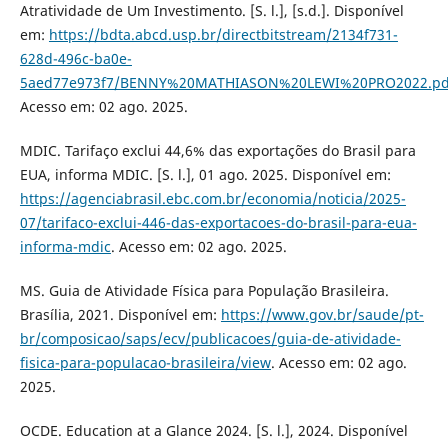
Atratividade de Um Investimento. [S. l.], [s.d.]. Disponível
em:
https://bdta.abcd.usp.br/directbitstream/2134f731-
628d-496c-ba0e-
5aed77e973f7/BENNY%20MATHIASON%20LEWI%20PRO2022.pd
Acesso em: 02 ago. 2025.
MDIC. Tarifaço exclui 44,6% das exportações do Brasil para
EUA, informa MDIC. [S. l.], 01 ago. 2025. Disponível em:
https://agenciabrasil.ebc.com.br/economia/noticia/2025-
07/tarifaco-exclui-446-das-exportacoes-do-brasil-para-eua-
informa-mdic
. Acesso em: 02 ago. 2025.
MS. Guia de Atividade Física para População Brasileira.
Brasília, 2021. Disponível em:
https://www.gov.br/saude/pt-
br/composicao/saps/ecv/publicacoes/guia-de-atividade-
fisica-para-populacao-brasileira/view
. Acesso em: 02 ago.
2025.
OCDE. Education at a Glance 2024. [S. l.], 2024. Disponível