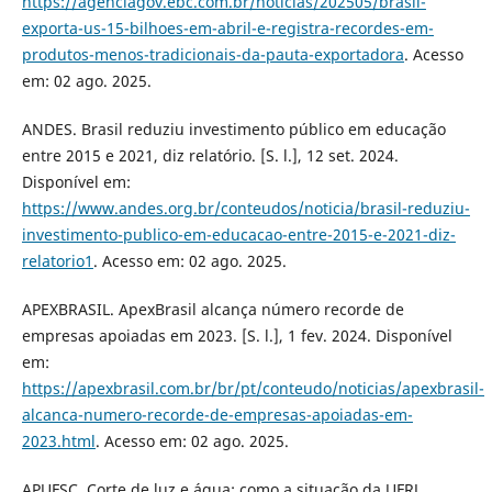
https://agenciagov.ebc.com.br/noticias/202505/brasil-
exporta-us-15-bilhoes-em-abril-e-registra-recordes-em-
produtos-menos-tradicionais-da-pauta-exportadora
. Acesso
em: 02 ago. 2025.
ANDES. Brasil reduziu investimento público em educação
entre 2015 e 2021, diz relatório. [S. l.], 12 set. 2024.
Disponível em:
https://www.andes.org.br/conteudos/noticia/brasil-reduziu-
investimento-publico-em-educacao-entre-2015-e-2021-diz-
relatorio1
. Acesso em: 02 ago. 2025.
APEXBRASIL. ApexBrasil alcança número recorde de
empresas apoiadas em 2023. [S. l.], 1 fev. 2024. Disponível
em:
https://apexbrasil.com.br/br/pt/conteudo/noticias/apexbrasil-
alcanca-numero-recorde-de-empresas-apoiadas-em-
2023.html
. Acesso em: 02 ago. 2025.
APUFSC. Corte de luz e água: como a situação da UFRJ