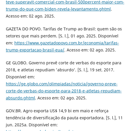
teve-superavit-comercial-com-brasil-500percent-maior-com-
trump-do-que-com-biden-revela-levantamento.ghtml
.
Acesso em: 02 ago. 2025.
GAZETA DO POVO. Tarifas de Trump ao Brasil: quem são os
setores que mais perdem. [S. l.], 01 ago. 2025. Disponível
em:
https://www.gazetadopovo.com.br/economia/tarifas-
trump-exportacao-brasil-eua/
. Acesso em: 02 ago. 2025.
GE GLOBO. Governo prevê corte de verbas do esporte para
2018, e atletas repudiam 'absurdo'. [S. l.], 19 set. 2017.
Disponível em:
https://ge.globo.com/olimpiadas/noticia/governo-preve-
corte-de-verbas-do-esporte-para-2018-e-atletas-repudiam-
absurdo.ghtml
. Acesso em: 02 ago. 2025.
GOV.BR. Agro exporta US$ 14,9 bi em maio e reforça
tendência de diversificação da pauta exportadora. [S. l.], 11
jun. 2025a. Disponível em: