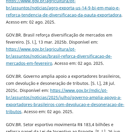
https://www.gov.br/agricultura/pt-
br/assuntos/noticias/agro-exporta-us-14-9-bi-em-maio-e-
reforca-tendencia-de-diversificacao-da-pauta-exportadora
.
Acesso em: 02 ago. 2025.
GOV.BR. Brasil reforça diversificação de mercados em
fevereiro. [S. l.], 13 mar. 2025b. Disponível em:
https://www.gov.br/agricultura/pt-
br/assuntos/noticias/brasil-reforca-diversificacao-de-
mercados-em-fevereiro
. Acesso em: 02 ago. 2025.
GOV.BR. Governo amplia apoio a exportadores brasileiros,
com devolução e desoneração de tributos. [S. l.], 28 jul.
2025c. Disponível em:
https://www.gov.br/mdic/pt-
br/assuntos/noticias/2025/julho/governo-amplia-apoyo-a-
exportadores-brasileiros-com-devolucao-e-desoneracao-de-
tributos
. Acesso em: 02 ago. 2025.
GOV.BR. Setor esportivo movimenta R$ 183,4 bilhões e
reforça papel da Lei de Incentivo ao Esporte. [S. l.], 26 jun.