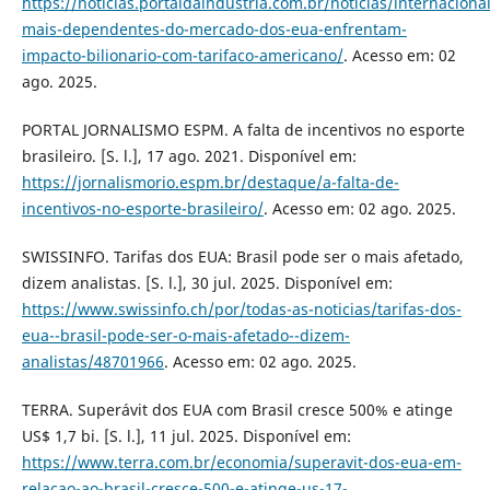
https://noticias.portaldaindustria.com.br/noticias/internaciona
mais-dependentes-do-mercado-dos-eua-enfrentam-
impacto-bilionario-com-tarifaco-americano/
. Acesso em: 02
ago. 2025.
PORTAL JORNALISMO ESPM. A falta de incentivos no esporte
brasileiro. [S. l.], 17 ago. 2021. Disponível em:
https://jornalismorio.espm.br/destaque/a-falta-de-
incentivos-no-esporte-brasileiro/
. Acesso em: 02 ago. 2025.
SWISSINFO. Tarifas dos EUA: Brasil pode ser o mais afetado,
dizem analistas. [S. l.], 30 jul. 2025. Disponível em:
https://www.swissinfo.ch/por/todas-as-noticias/tarifas-dos-
eua--brasil-pode-ser-o-mais-afetado--dizem-
analistas/48701966
. Acesso em: 02 ago. 2025.
TERRA. Superávit dos EUA com Brasil cresce 500% e atinge
US$ 1,7 bi. [S. l.], 11 jul. 2025. Disponível em:
https://www.terra.com.br/economia/superavit-dos-eua-em-
relacao-ao-brasil-cresce-500-e-atinge-us-17-