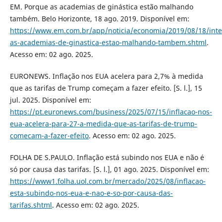
EM. Porque as academias de ginástica estão malhando
também. Belo Horizonte, 18 ago. 2019. Disponível em:
https://www.em.com.br/app/noticia/economia/2019/08/18/int
as-academias-de-ginastica-estao-malhando-tambem.shtml
.
Acesso em: 02 ago. 2025.
EURONEWS. Inflação nos EUA acelera para 2,7% à medida
que as tarifas de Trump começam a fazer efeito. [S. l.], 15
jul. 2025. Disponível em:
https://pt.euronews.com/business/2025/07/15/inflacao-nos-
eua-acelera-para-27-a-medida-que-as-tarifas-de-trump-
comecam-a-fazer-efeito
. Acesso em: 02 ago. 2025.
FOLHA DE S.PAULO. Inflação está subindo nos EUA e não é
só por causa das tarifas. [S. l.], 01 ago. 2025. Disponível em:
https://www1.folha.uol.com.br/mercado/2025/08/inflacao-
esta-subindo-nos-eua-e-nao-e-so-por-causa-das-
tarifas.shtml
. Acesso em: 02 ago. 2025.